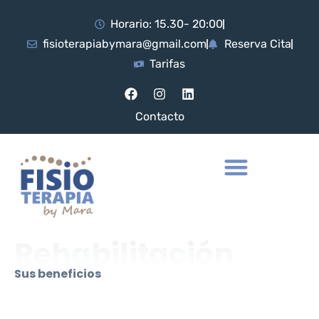
Horario: 15.30- 20:00
fisioterapiabymara@gmail.com
Reserva Cita
Tarifas
Contacto
Servicios FisioterapiaByMara
Fisioterapia especializada
Rehabilitación y prevención
Rehabilitación
Sus beneficios