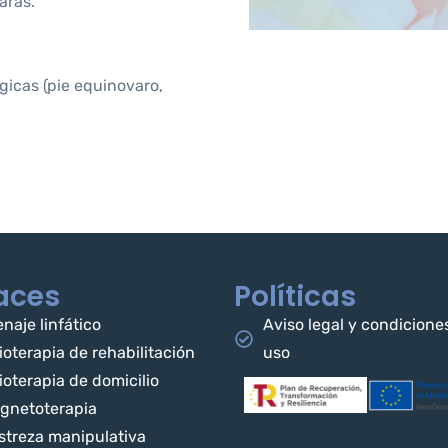
aras.
gicas (pie equinovaro,
aces
Políticas
naje linfático
Aviso legal y condicione
ioterapia de rehabilitación
uso
ioterapia de domicilio
gnetoterapia
streza manipulativa