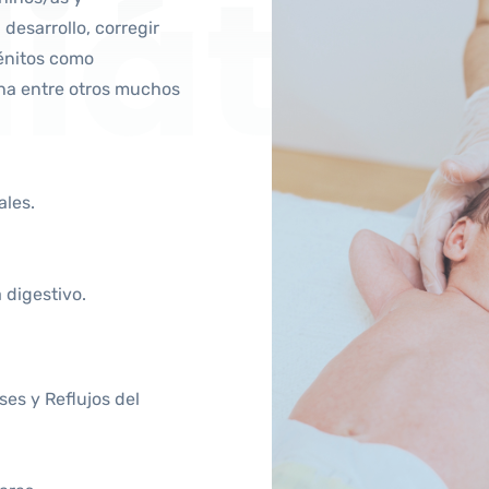
iátri
desarrollo, corregir
énitos como
rcha entre otros muchos
ales.
 digestivo.
ses y Reflujos del