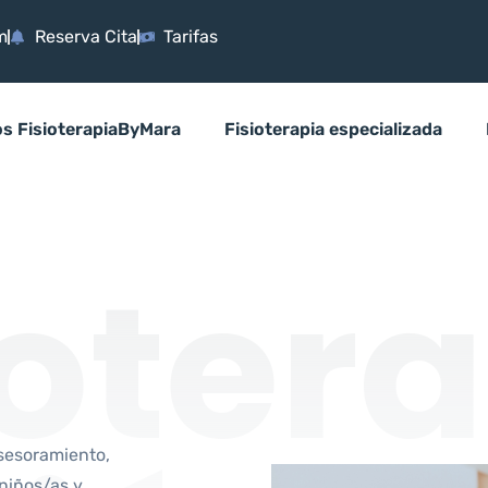
m
Reserva Cita
Tarifas
os FisioterapiaByMara
Fisioterapia especializada
ioter
asesoramiento,
niños/as y