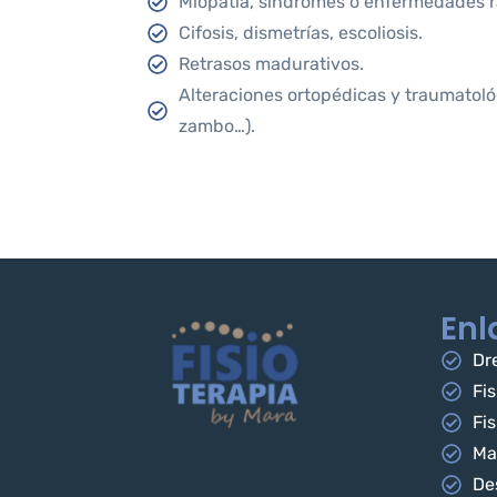
Miopatía, síndromes o enfermedades r
Cifosis, dismetrías, escoliosis.
Retrasos madurativos.
Alteraciones ortopédicas y traumatoló
zambo…).
Enl
Dre
Fis
Fis
Ma
De