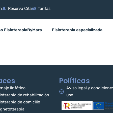
m
Reserva Cita
Tarifas
os FisioterapiaByMara
Fisioterapia especializada
aces
Políticas
naje linfático
Aviso legal y condicione
ioterapia de rehabilitación
uso
ioterapia de domicilio
gnetoterapia