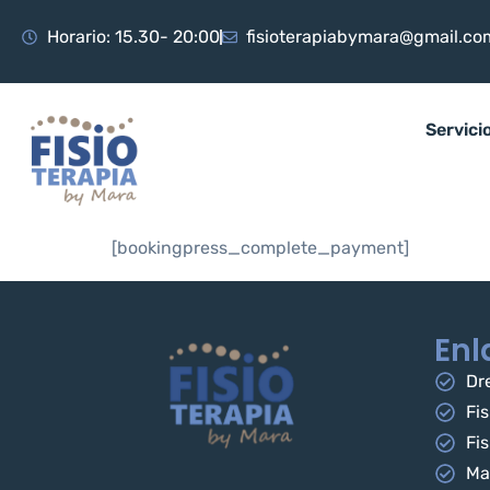
Horario: 15.30- 20:00
fisioterapiabymara@gmail.co
Servici
[bookingpress_complete_payment]
Enl
Dre
Fis
Fis
Ma